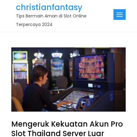
Skip
christianfantasy
to
Tips Bermain Aman di Slot Online
content
Terpercaya 2024
Mengeruk Kekuatan Akun Pro
Slot Thailand Server Luar