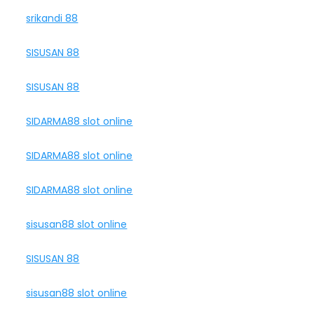
srikandi 88
SISUSAN 88
SISUSAN 88
SIDARMA88 slot online
SIDARMA88 slot online
SIDARMA88 slot online
sisusan88 slot online
SISUSAN 88
sisusan88 slot online