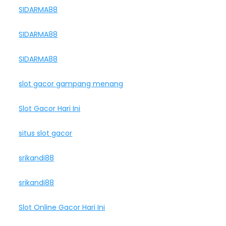
SIDARMA88
SIDARMA88
SIDARMA88
slot gacor gampang menang
Slot Gacor Hari Ini
situs slot gacor
srikandi88
srikandi88
Slot Online Gacor Hari Ini