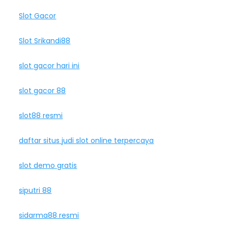
Slot Gacor
Slot Srikandi88
slot gacor hari ini
slot gacor 88
slot88 resmi
daftar situs judi slot online terpercaya
slot demo gratis
siputri 88
sidarma88 resmi