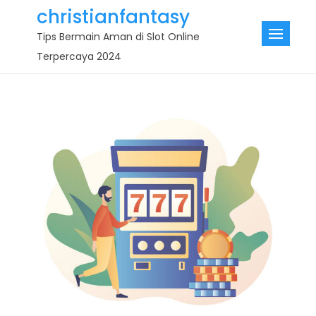
Skip
christianfantasy
to
Tips Bermain Aman di Slot Online
content
Terpercaya 2024