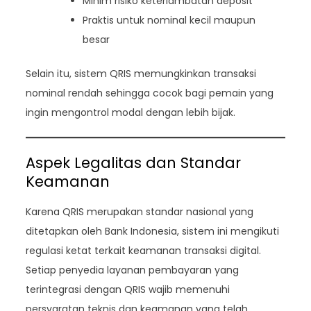
Minim risiko keterlambatan deposit
Praktis untuk nominal kecil maupun
besar
Selain itu, sistem QRIS memungkinkan transaksi
nominal rendah sehingga cocok bagi pemain yang
ingin mengontrol modal dengan lebih bijak.
Aspek Legalitas dan Standar
Keamanan
Karena QRIS merupakan standar nasional yang
ditetapkan oleh Bank Indonesia, sistem ini mengikuti
regulasi ketat terkait keamanan transaksi digital.
Setiap penyedia layanan pembayaran yang
terintegrasi dengan QRIS wajib memenuhi
persyaratan teknis dan keamanan yang telah