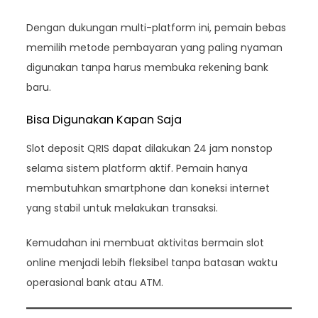
Dengan dukungan multi-platform ini, pemain bebas
memilih metode pembayaran yang paling nyaman
digunakan tanpa harus membuka rekening bank
baru.
Bisa Digunakan Kapan Saja
Slot deposit QRIS dapat dilakukan 24 jam nonstop
selama sistem platform aktif. Pemain hanya
membutuhkan smartphone dan koneksi internet
yang stabil untuk melakukan transaksi.
Kemudahan ini membuat aktivitas bermain slot
online menjadi lebih fleksibel tanpa batasan waktu
operasional bank atau ATM.