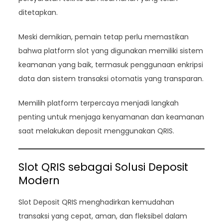
ditetapkan.
Meski demikian, pemain tetap perlu memastikan
bahwa platform slot yang digunakan memiliki sistem
keamanan yang baik, termasuk penggunaan enkripsi
data dan sistem transaksi otomatis yang transparan.
Memilih platform terpercaya menjadi langkah
penting untuk menjaga kenyamanan dan keamanan
saat melakukan deposit menggunakan QRIS.
Slot QRIS sebagai Solusi Deposit
Modern
Slot Deposit QRIS menghadirkan kemudahan
transaksi yang cepat, aman, dan fleksibel dalam