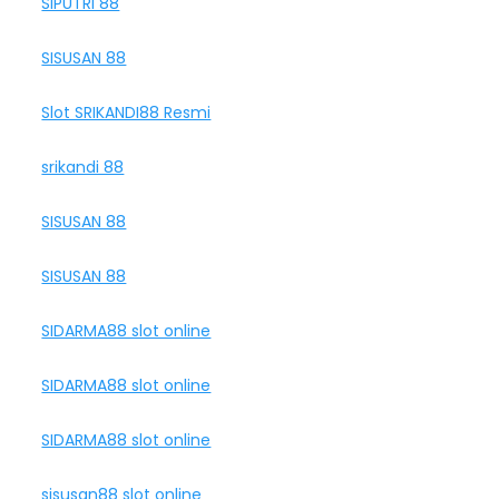
SIPUTRI 88
SISUSAN 88
Slot SRIKANDI88 Resmi
srikandi 88
SISUSAN 88
SISUSAN 88
SIDARMA88 slot online
SIDARMA88 slot online
SIDARMA88 slot online
sisusan88 slot online