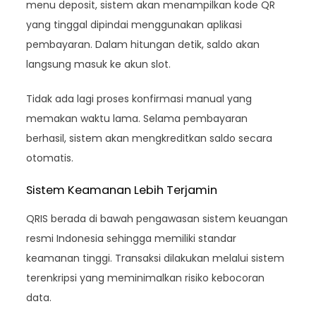
menu deposit, sistem akan menampilkan kode QR
yang tinggal dipindai menggunakan aplikasi
pembayaran. Dalam hitungan detik, saldo akan
langsung masuk ke akun slot.
Tidak ada lagi proses konfirmasi manual yang
memakan waktu lama. Selama pembayaran
berhasil, sistem akan mengkreditkan saldo secara
otomatis.
Sistem Keamanan Lebih Terjamin
QRIS berada di bawah pengawasan sistem keuangan
resmi Indonesia sehingga memiliki standar
keamanan tinggi. Transaksi dilakukan melalui sistem
terenkripsi yang meminimalkan risiko kebocoran
data.