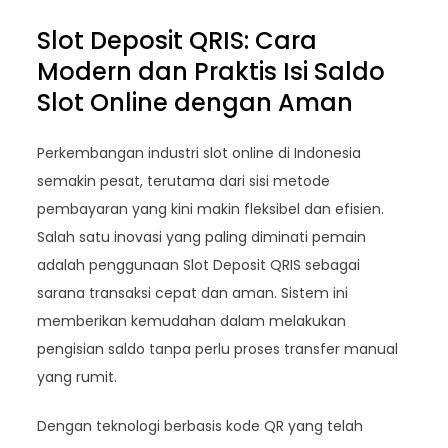
Slot Deposit QRIS: Cara
Modern dan Praktis Isi Saldo
Slot Online dengan Aman
Perkembangan industri slot online di Indonesia
semakin pesat, terutama dari sisi metode
pembayaran yang kini makin fleksibel dan efisien.
Salah satu inovasi yang paling diminati pemain
adalah penggunaan Slot Deposit QRIS sebagai
sarana transaksi cepat dan aman. Sistem ini
memberikan kemudahan dalam melakukan
pengisian saldo tanpa perlu proses transfer manual
yang rumit.
Dengan teknologi berbasis kode QR yang telah