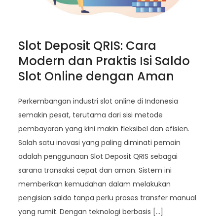
Slot Deposit QRIS: Cara
Modern dan Praktis Isi Saldo
Slot Online dengan Aman
Perkembangan industri slot online di Indonesia
semakin pesat, terutama dari sisi metode
pembayaran yang kini makin fleksibel dan efisien.
Salah satu inovasi yang paling diminati pemain
adalah penggunaan Slot Deposit QRIS sebagai
sarana transaksi cepat dan aman. Sistem ini
memberikan kemudahan dalam melakukan
pengisian saldo tanpa perlu proses transfer manual
yang rumit. Dengan teknologi berbasis […]