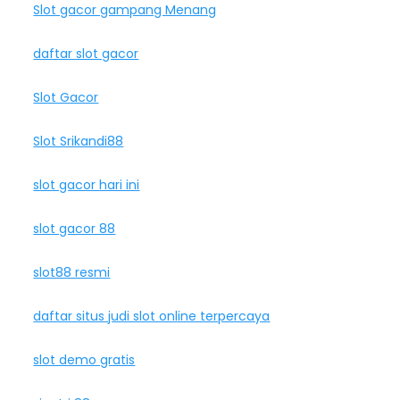
Slot gacor gampang Menang
daftar slot gacor
Slot Gacor
Slot Srikandi88
slot gacor hari ini
slot gacor 88
slot88 resmi
daftar situs judi slot online terpercaya
slot demo gratis