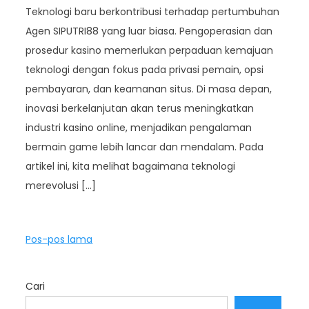
Teknologi baru berkontribusi terhadap pertumbuhan
Agen SIPUTRI88 yang luar biasa. Pengoperasian dan
prosedur kasino memerlukan perpaduan kemajuan
teknologi dengan fokus pada privasi pemain, opsi
pembayaran, dan keamanan situs. Di masa depan,
inovasi berkelanjutan akan terus meningkatkan
industri kasino online, menjadikan pengalaman
bermain game lebih lancar dan mendalam. Pada
artikel ini, kita melihat bagaimana teknologi
merevolusi […]
N
Pos-pos lama
a
v
Cari
i