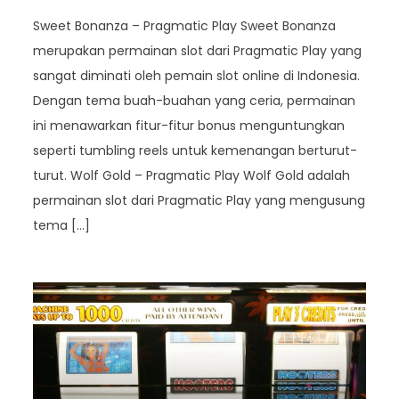
Sweet Bonanza – Pragmatic Play Sweet Bonanza
merupakan permainan slot dari Pragmatic Play yang
sangat diminati oleh pemain slot online di Indonesia.
Dengan tema buah-buahan yang ceria, permainan
ini menawarkan fitur-fitur bonus menguntungkan
seperti tumbling reels untuk kemenangan berturut-
turut. Wolf Gold – Pragmatic Play Wolf Gold adalah
permainan slot dari Pragmatic Play yang mengusung
tema […]