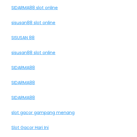
SIDARMA88 slot online
sisusan88 slot online
SISUSAN 88
sisusan88 slot online
SIDARMA88
SIDARMA88
SIDARMA88
slot gacor gampang menang
Slot Gacor Hari Ini