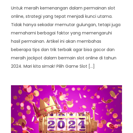
Untuk meraih kemenangan dalam permainan slot
online, strategi yang tepat menjadi kunci utama.
Tidak hanya sekadar memutar gulungan, tetapi juga
memahami berbagai faktor yang memengaruhi
hasil permainan. Artikel ini akan membahas
beberapa tips dan trik terbaik agar bisa gacor dan
meraih jackpot dalam bermain slot online di tahun
2024. Mari kita simak! Pilih Game Slot […]