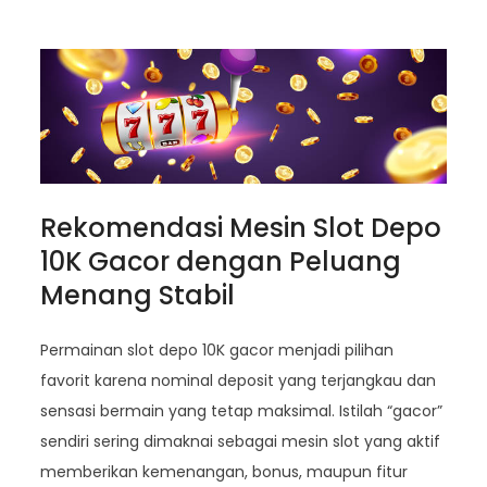
Rekomendasi Mesin Slot Depo
10K Gacor dengan Peluang
Menang Stabil
Permainan slot depo 10K gacor menjadi pilihan
favorit karena nominal deposit yang terjangkau dan
sensasi bermain yang tetap maksimal. Istilah “gacor”
sendiri sering dimaknai sebagai mesin slot yang aktif
memberikan kemenangan, bonus, maupun fitur